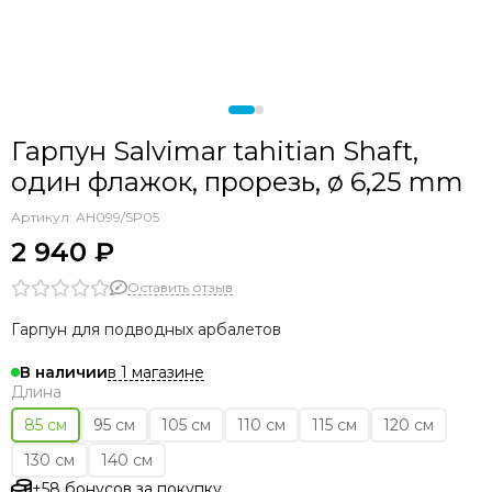
Гарпун Salvimar tahitian Shaft,
один флажок, прорезь, ø 6,25 mm
Артикул:
AH099/SP05
2 940 ₽
Оставить отзыв
Гарпун для подводных арбалетов
в 1 магазине
В наличии
Длина
85 см
95 см
105 см
110 см
115 см
120 см
130 см
140 см
+58 бонусов за покупку