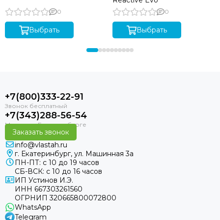
Reactive Evo
0
0
Выбрать
Выбрать
+7(800)333-22-91
+7(343)288-56-54
Заказать звонок
info@vlastah.ru
г. Екатеринбург, ул. Машинная 3а
ПН-ПТ: с 10 до 19 часов
СБ-ВСК: с 10 до 16 часов
ИП Устинов И.Э.
ИНН 667303261560
ОГРНИП 320665800072800
WhatsApp
Telegram