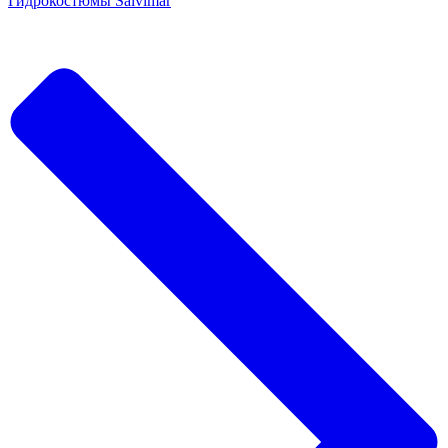
Гидрокостюмы Salvimar