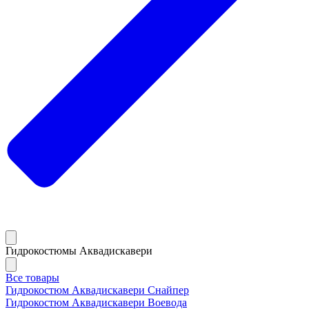
Гидрокостюмы Аквадискавери
Все товары
Гидрокостюм Аквадискавери Снайпер
Гидрокостюм Аквадискавери Воевода