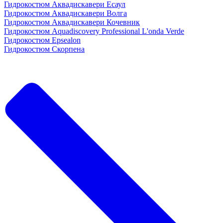
Гидрокостюм Аквадискавери Есаул
Гидрокостюм Аквадискавери Волга
Гидрокостюм Аквадискавери Кочевник
Гидрокостюм Aquadiscovery Professional L'onda Verde
Гидрокостюм Epsealon
Гидрокостюм Скорпена