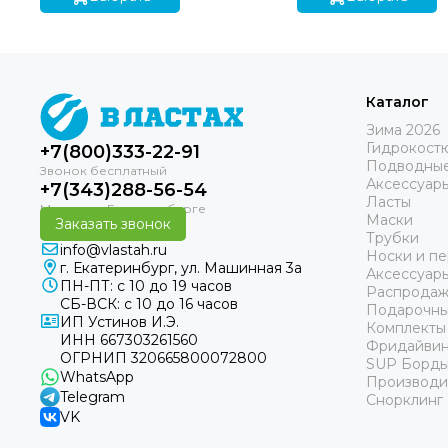
Каталог
Зима 2026
Гидрокост
+7(800)333-22-91
Подводные
Аксессуар
+7(343)288-56-54
Ласты
Маски
Заказать звонок
Трубки
info@vlastah.ru
Носки и пе
г. Екатеринбург, ул. Машинная 3а
Аксессуар
ПН-ПТ: с 10 до 19 часов
Распродаж
СБ-ВСК: с 10 до 16 часов
Подарочны
ИП Устинов И.Э.
Комплекты
ИНН 667303261560
Фридайвин
ОГРНИП 320665800072800
SUP Борд
WhatsApp
Производи
Telegram
Снорклинг
VK