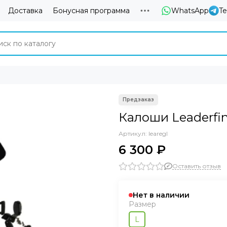
Доставка
Бонусная программа
WhatsApp
T
Калоши Leaderfin
Артикул:
learegl
6 300 ₽
Оставить отзыв
Нет в наличии
Размер
L