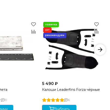
5 490 ₽
39
лета
Калоши Leaderfins Forza чёрные
Гр
0
6
зину
Выбрать