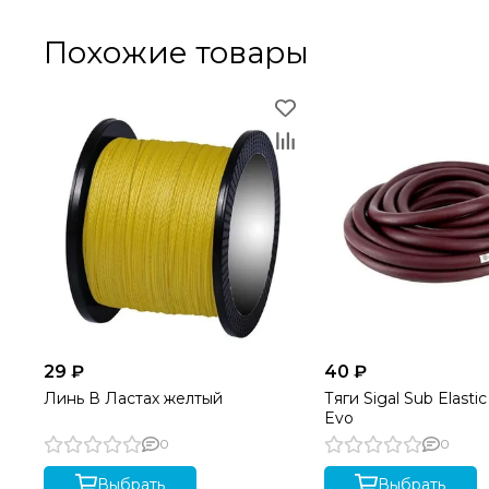
Похожие товары
29 ₽
40 ₽
Линь В Ластах желтый
Тяги Sigal Sub Elasti
Evo
0
0
Выбрать
Выбрать