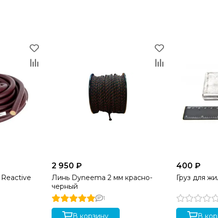
2 950 ₽
400 ₽
c Reactive
Линь Dyneema 2 мм красно-
Груз для жи
черный
1
В корзину
В кор