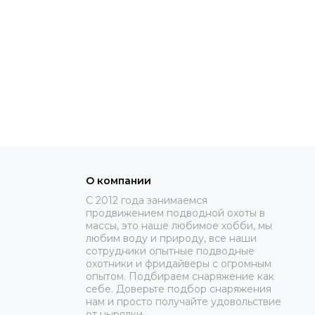
О компании
C 2012 года занимаемся
продвижением подводной охоты в
массы, это наше любимое хобби, мы
любим воду и природу, все наши
сотрудники опытные подводные
охотники и фридайверы с огромным
опытом. Подбираем снаряжение как
себе. Доверьте подбор снаряжения
нам и просто получайте удовольствие
от нырялки.