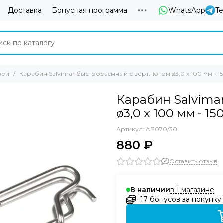
Доставка
Бонусная программа
WhatsApp
T
жей
Карабин Salvimar быстросъемный с вертлюгом ø3,0 x 100 мм - 15
Карабин Salvima
ø3,0 x 100 мм - 150
Артикул:
AP070/30
880 ₽
Оставить отзыв
в 1 магазине
В наличии
+17 бонусов за покупку