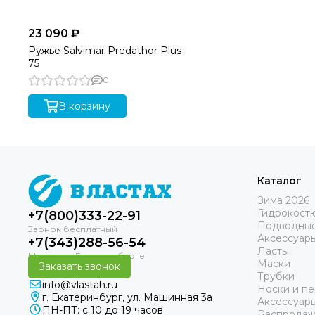
23 090 ₽
Ружье Salvimar Predathor Plus
75
0
В корзину
Каталог
Зима 2026
Гидрокост
+7(800)333-22-91
Подводные
Аксессуар
+7(343)288-56-54
Ласты
Маски
Заказать звонок
Трубки
info@vlastah.ru
Носки и пе
г. Екатеринбург, ул. Машинная 3а
Аксессуар
ПН-ПТ: с 10 до 19 часов
Распродаж