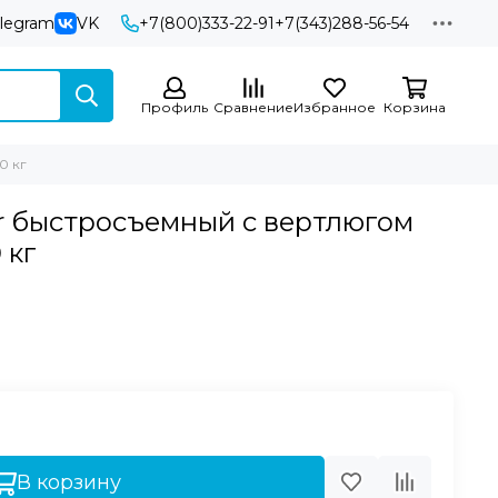
elegram
VK
+7(800)333-22-91
+7(343)288-56-54
Профиль
Сравнение
Избранное
Корзина
0 кг
r быстросъемный с вертлюгом
 кг
В корзину