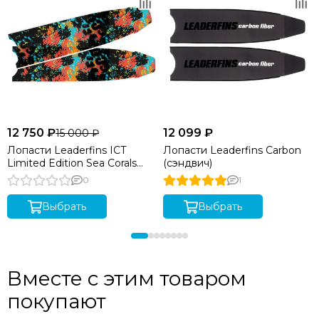
12 750 ₽
12 099 ₽
15 000 ₽
Лопасти Leaderfins ICT
Лопасти Leaderfins Carbon
Limited Edition Sea Corals
(сэндвич)
(стеклотекстолит)
0
1
Выбрать
Выбрать
Вместе с этим товаром
покупают