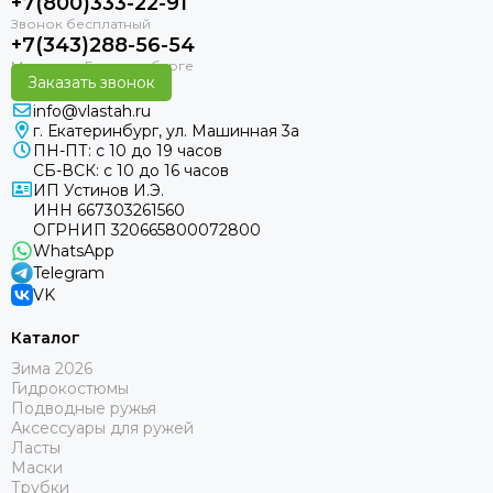
+7(800)333-22-91
+7(343)288-56-54
Заказать звонок
info@vlastah.ru
г. Екатеринбург, ул. Машинная 3а
ПН-ПТ: с 10 до 19 часов
СБ-ВСК: с 10 до 16 часов
ИП Устинов И.Э.
ИНН 667303261560
ОГРНИП 320665800072800
WhatsApp
Telegram
VK
Каталог
Зима 2026
Гидрокостюмы
Подводные ружья
Аксессуары для ружей
Ласты
Маски
Трубки