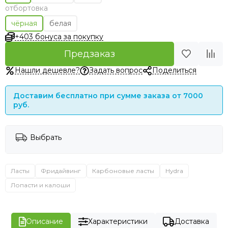
отбортовка
чёрная
белая
+403 бонуса за покупку
Предзаказ
Нашли дешевле?
Задать вопрос
Поделиться
Доставим бесплатно при сумме заказа от 7000
руб.
Выбрать
Ласты
Фридайвинг
Карбоновые ласты
Hydra
Лопасти и калоши
Описание
Характеристики
Доставка