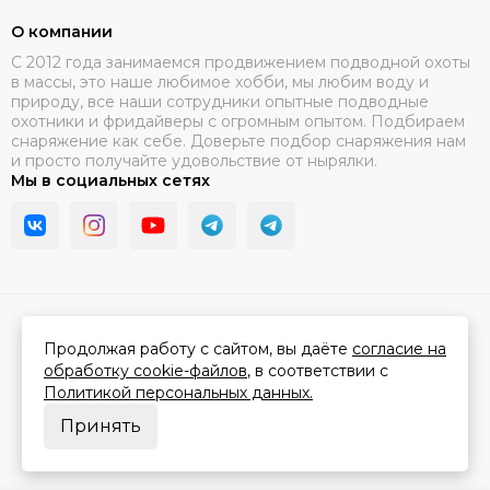
О компании
C 2012 года занимаемся продвижением подводной охоты
в массы, это наше любимое хобби, мы любим воду и
природу, все наши сотрудники опытные подводные
охотники и фридайверы с огромным опытом. Подбираем
снаряжение как себе. Доверьте подбор снаряжения нам
и просто получайте удовольствие от нырялки.
Мы в социальных сетях
2026 © В ластах.
Карта сайта
Сделано в
MOSK.STUDIO
для платформы
InSales
Продолжая работу с сайтом, вы даёте
согласие на
обработку cookie-файлов
, в соответствии с
Политикой персональных данных.
Принять