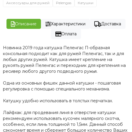
Аксессуары для ружей
Pelengas
Катушки
Описание
Характеристики
Доставка
Оплата
Новинка 2019 года катушка Пеленгас П-образная
консольная подходит как для ружей Пеленгас, так и для
любых других ружей. Катушка имеет крепление на
рукоять ружей Пеленгас и переходник для крепления на
ресивер любого другого подводного ружья.
Одна из основных фишек данной катушки - пошаговая
регулировка с помощью специального механизма.
Катушку удобно использовать в толстых перчатках.
Лайфхак: для продевания линя в отверстие катушки
рекомендуем использовать кусочек малярного скотча,
особенно, если линь толщиной то 1,5мм. Данный способ
сэкономит время и сбережет большое количество Ваших