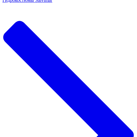
Гидрокостюмы Salvimar