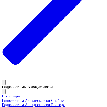
Гидрокостюмы Аквадискавери
Все товары
Гидрокостюм Аквадискавери Снайпер
Гидрокостюм Аквадискавери Воевода