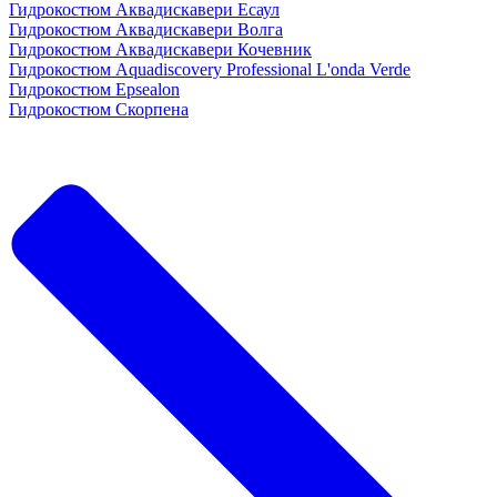
Гидрокостюм Аквадискавери Есаул
Гидрокостюм Аквадискавери Волга
Гидрокостюм Аквадискавери Кочевник
Гидрокостюм Aquadiscovery Professional L'onda Verde
Гидрокостюм Epsealon
Гидрокостюм Скорпена