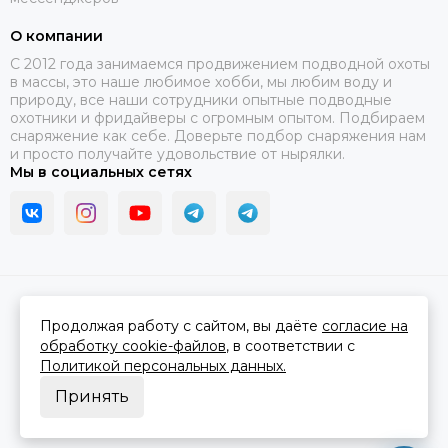
О компании
C 2012 года занимаемся продвижением подводной охоты
в массы, это наше любимое хобби, мы любим воду и
природу, все наши сотрудники опытные подводные
охотники и фридайверы с огромным опытом. Подбираем
снаряжение как себе. Доверьте подбор снаряжения нам
и просто получайте удовольствие от нырялки.
Мы в социальных сетях
2026 © В ластах.
Карта сайта
Сделано в
MOSK.STUDIO
для платформы
InSales
Продолжая работу с сайтом, вы даёте
согласие на
обработку cookie-файлов
, в соответствии с
Политикой персональных данных.
Принять