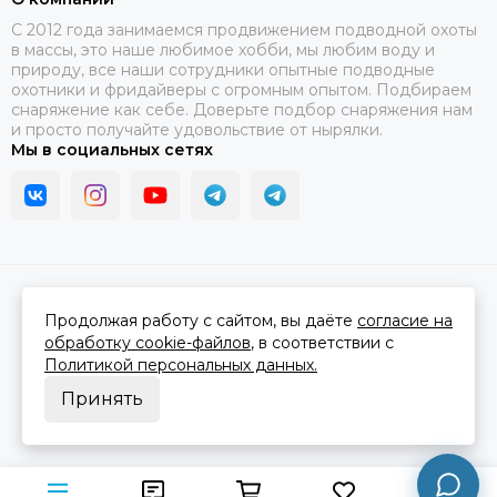
C 2012 года занимаемся продвижением подводной охоты
в массы, это наше любимое хобби, мы любим воду и
природу, все наши сотрудники опытные подводные
охотники и фридайверы с огромным опытом. Подбираем
снаряжение как себе. Доверьте подбор снаряжения нам
и просто получайте удовольствие от нырялки.
Мы в социальных сетях
2026 © В ластах.
Карта сайта
Сделано в
MOSK.STUDIO
для платформы
InSales
Продолжая работу с сайтом, вы даёте
согласие на
обработку cookie-файлов
, в соответствии с
Политикой персональных данных.
Принять