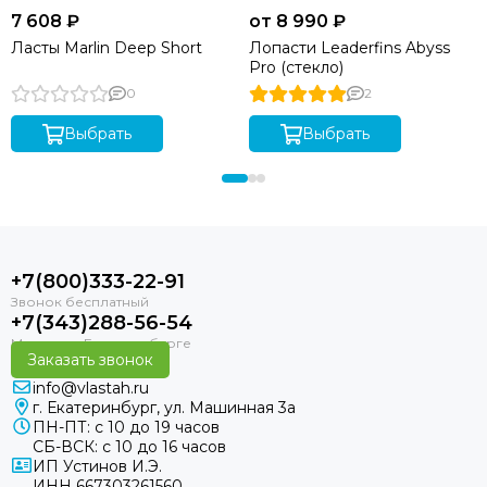
7 608 ₽
от 8 990 ₽
Ласты Marlin Deep Short
Лопасти Leaderfins Abyss
Pro (стекло)
0
2
Выбрать
Выбрать
+7(800)333-22-91
+7(343)288-56-54
Заказать звонок
info@vlastah.ru
г. Екатеринбург, ул. Машинная 3а
ПН-ПТ: с 10 до 19 часов
СБ-ВСК: с 10 до 16 часов
ИП Устинов И.Э.
ИНН 667303261560