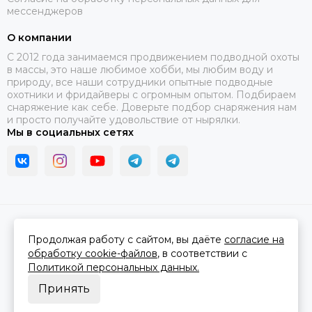
мессенджеров
О компании
C 2012 года занимаемся продвижением подводной охоты
в массы, это наше любимое хобби, мы любим воду и
природу, все наши сотрудники опытные подводные
охотники и фридайверы с огромным опытом. Подбираем
снаряжение как себе. Доверьте подбор снаряжения нам
и просто получайте удовольствие от нырялки.
Мы в социальных сетях
2026 © В ластах.
Карта сайта
Сделано в
MOSK.STUDIO
для платформы
InSales
Продолжая работу с сайтом, вы даёте
согласие на
обработку cookie-файлов
, в соответствии с
Политикой персональных данных.
Принять