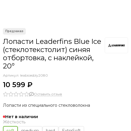
Лопасти Leaderfins Blue Ice
(стеклотекстолит) синяя
отбортовка, с наклейкой,
20°
Артикул:
leabicesbly2080
10 599 ₽
Оставить отзыв
Лопасти из специального стекловолокна
Нет в наличии
Жёсткость
soft
medium
hard
ExtraSoft