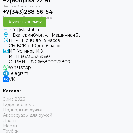
+7(800)333-22-91
+7(343)288-56-54
Заказать звонок
info@vlastah.ru
г. Екатеринбург, ул. Машинная 3а
ПН-ПТ: с 10 до 19 часов
СБ-ВСК: с 10 до 16 часов
ИП Устинов И.Э.
ИНН 667303261560
ОГРНИП 320665800072800
WhatsApp
Telegram
VK
Каталог
Зима 2026
Гидрокостюмы
Подводные ружья
Аксессуары для ружей
Ласты
Маски
Трубки