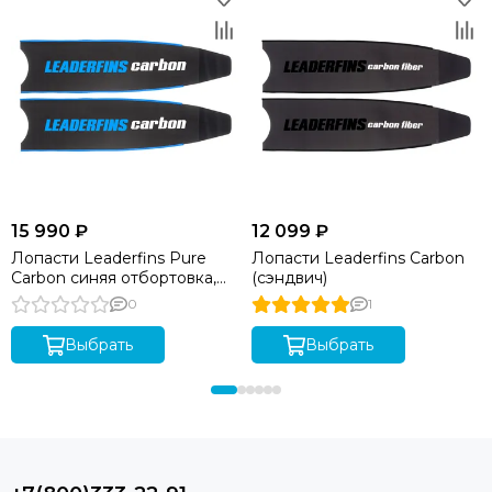
15 990 ₽
12 099 ₽
Лопасти Leaderfins Pure
Лопасти Leaderfins Carbon
Carbon синяя отбортовка,
(сэндвич)
угол 20 градусов, длина 80
0
1
см
Выбрать
Выбрать