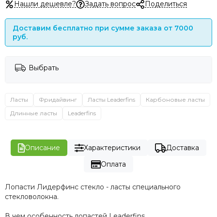
Нашли дешевле?
Задать вопрос
Поделиться
Доставим бесплатно при сумме заказа от 7000
руб.
Выбрать
Ласты
Фридайвинг
Ласты Leaderfins
Карбоновые ласты
Длинные ласты
Leaderfins
Описание
Характеристики
Доставка
Оплата
Лопасти Лидерфинс стекло - ласты специального
стекловолокна.
В чем особенность лопастей Leaderfins