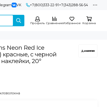
elegram
VK
+7(800)333-22-91
+7(343)288-56-54
Профиль
Сравнение
Избранное
Корзина
ns Neon Red Ice
) красные, с черной
 наклейки, 20°
екловолокна