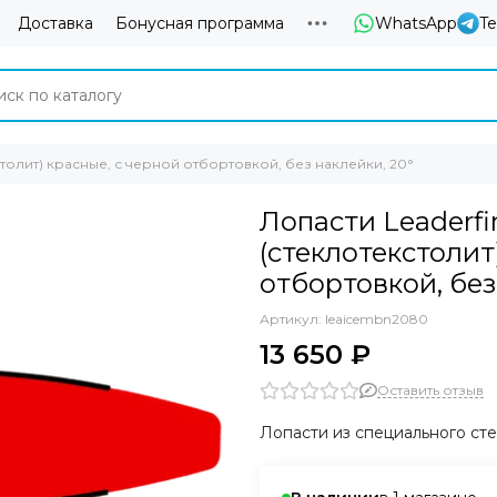
Доставка
Бонусная программа
WhatsApp
T
екстолит) красные, с черной отбортовкой, без наклейки, 20°
Лопасти Leaderfi
(стеклотекстолит
отбортовкой, без
Артикул:
leaicembn2080
13 650 ₽
Оставить отзыв
Лопасти из специального ст