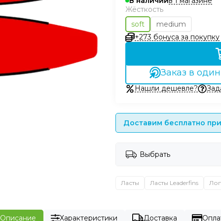
в 1 магазине
В наличии
Жёсткость
soft
medium
+273 бонуса за покупку
Заказ в один
Нашли дешевле?
Зад
Доставим бесплатно при 
Выбрать
Ласты
Ласты Leaderfins
Лоп
Описание
Характеристики
Доставка
Опла