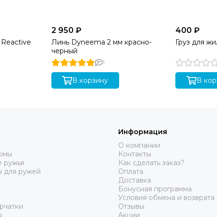
2 950 ₽
400 ₽
c Reactive
Линь Dyneema 2 мм красно-
Груз для жи
черный
1
В корзину
В кор
Информация
О компании
юмы
Контакты
 ружья
Как сделать заказ?
ы для ружей
Оплата
Доставка
Бонусная программа
Условия обмена и возврата
рчатки
Отзывы
ы
Акции