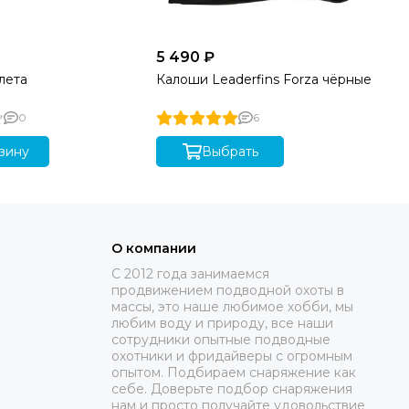
5 490 ₽
39
лета
Калоши Leaderfins Forza чёрные
Гр
0
6
зину
Выбрать
О компании
C 2012 года занимаемся
продвижением подводной охоты в
массы, это наше любимое хобби, мы
любим воду и природу, все наши
сотрудники опытные подводные
охотники и фридайверы с огромным
опытом. Подбираем снаряжение как
себе. Доверьте подбор снаряжения
нам и просто получайте удовольствие