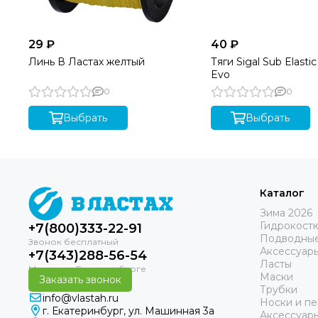
29 ₽
40 ₽
Линь В Ластах желтый
Тяги Sigal Sub Elasti
Evo
0
0
Выбрать
Выбрать
Каталог
Зима 2026
Гидрокост
+7(800)333-22-91
Подводные
Аксессуар
+7(343)288-56-54
Ласты
Маски
Заказать звонок
Трубки
info@vlastah.ru
Носки и пе
г. Екатеринбург, ул. Машинная 3а
Аксессуар