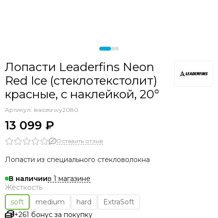
Лопасти Leaderfins Neon
Red Ice (стеклотекстолит)
красные, с наклейкой, 20°
Артикул:
leaicesrwy2080
13 099 ₽
Оставить отзыв
Лопасти из специального стекловолокна
в 1 магазине
В наличии
Жёсткость
soft
medium
hard
ExtraSoft
+261 бонус за покупку