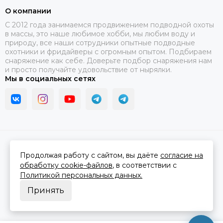
О компании
C 2012 года занимаемся продвижением подводной охоты
в массы, это наше любимое хобби, мы любим воду и
природу, все наши сотрудники опытные подводные
охотники и фридайверы с огромным опытом. Подбираем
снаряжение как себе. Доверьте подбор снаряжения нам
и просто получайте удовольствие от нырялки.
Мы в социальных сетях
2026 © В ластах.
Карта сайта
Сделано в
MOSK.STUDIO
для платформы
InSales
Продолжая работу с сайтом, вы даёте
согласие на
обработку cookie-файлов
, в соответствии с
Политикой персональных данных.
Принять