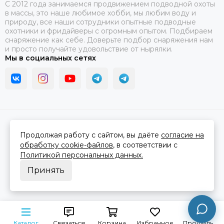
C 2012 года занимаемся продвижением подводной охоты
в массы, это наше любимое хобби, мы любим воду и
природу, все наши сотрудники опытные подводные
охотники и фридайверы с огромным опытом. Подбираем
снаряжение как себе. Доверьте подбор снаряжения нам
и просто получайте удовольствие от нырялки.
Мы в социальных сетях
2026 © В ластах.
Карта сайта
Сделано в
MOSK.STUDIO
для платформы
InSales
Продолжая работу с сайтом, вы даёте
согласие на
обработку cookie-файлов
, в соответствии с
Политикой персональных данных.
Принять
Каталог
Связаться
Корзина
Избранное
Профиль