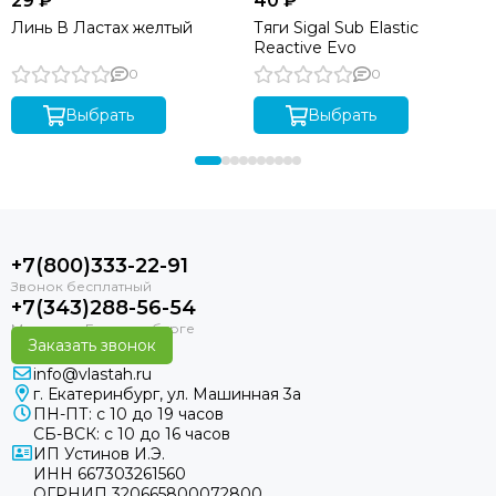
29 ₽
40 ₽
Линь В Ластах желтый
Тяги Sigal Sub Elastic
Reactive Evo
0
0
Выбрать
Выбрать
+7(800)333-22-91
+7(343)288-56-54
Заказать звонок
info@vlastah.ru
г. Екатеринбург, ул. Машинная 3а
ПН-ПТ: с 10 до 19 часов
СБ-ВСК: с 10 до 16 часов
ИП Устинов И.Э.
ИНН 667303261560
ОГРНИП 320665800072800