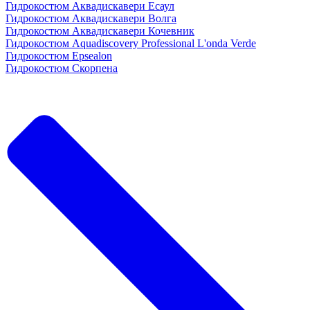
Гидрокостюм Аквадискавери Есаул
Гидрокостюм Аквадискавери Волга
Гидрокостюм Аквадискавери Кочевник
Гидрокостюм Aquadiscovery Professional L'onda Verde
Гидрокостюм Epsealon
Гидрокостюм Скорпена