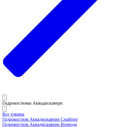
Гидрокостюмы Аквадискавери
Все товары
Гидрокостюм Аквадискавери Снайпер
Гидрокостюм Аквадискавери Воевода