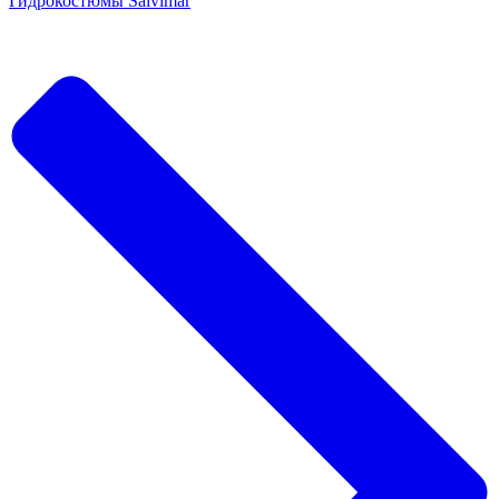
Гидрокостюмы Salvimar