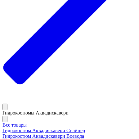
Гидрокостюмы Аквадискавери
Все товары
Гидрокостюм Аквадискавери Снайпер
Гидрокостюм Аквадискавери Воевода