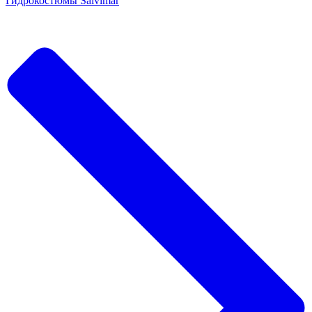
Гидрокостюмы Salvimar