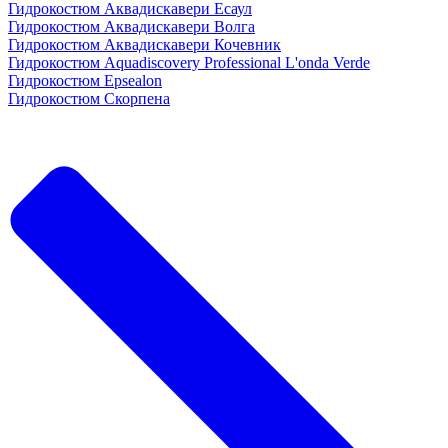
Гидрокостюм Аквадискавери Есаул
Гидрокостюм Аквадискавери Волга
Гидрокостюм Аквадискавери Кочевник
Гидрокостюм Aquadiscovery Professional L'onda Verde
Гидрокостюм Epsealon
Гидрокостюм Скорпена