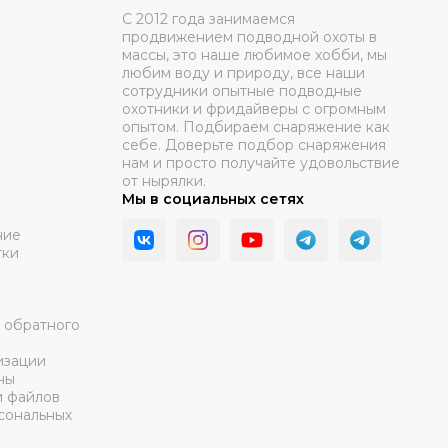
C 2012 года занимаемся
продвижением подводной охоты в
массы, это наше любимое хобби, мы
любим воду и природу, все наши
сотрудники опытные подводные
охотники и фридайверы с огромным
опытом. Подбираем снаряжение как
себе. Доверьте подбор снаряжения
нам и просто получайте удовольствие
от нырялки.
Мы в социальных сетях
ние
тки
а обратного
изации
ны
и файлов
сональных