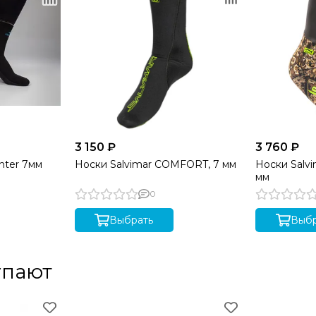
3 150 ₽
3 760 ₽
nter 7мм
Носки Salvimar COMFORT, 7 мм
Носки Salv
мм
0
Выбрать
Выбр
упают