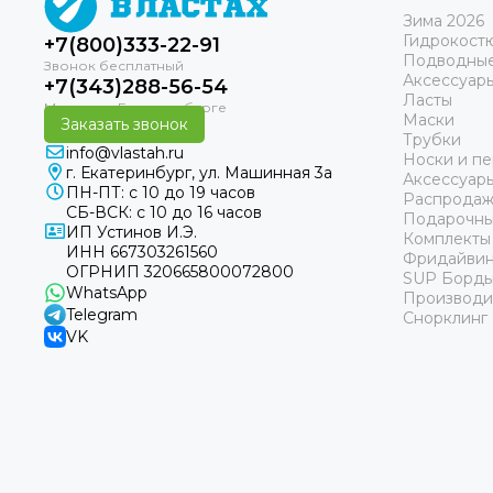
Зима 2026
Гидрокост
+7(800)333-22-91
Подводные
Аксессуар
+7(343)288-56-54
Ласты
Маски
Заказать звонок
Трубки
info@vlastah.ru
Носки и пе
г. Екатеринбург, ул. Машинная 3а
Аксессуар
ПН-ПТ: с 10 до 19 часов
Распродаж
СБ-ВСК: с 10 до 16 часов
Подарочны
ИП Устинов И.Э.
Комплекты
ИНН 667303261560
Фридайвин
ОГРНИП 320665800072800
SUP Борд
WhatsApp
Производи
Telegram
Снорклинг
VK