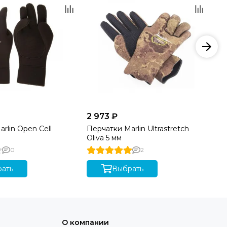
2 973 ₽
от
rlin Open Cell
Перчатки Marlin Ultrastretch
Но
Oliva 5 мм
0
2
ать
Выбрать
О компании