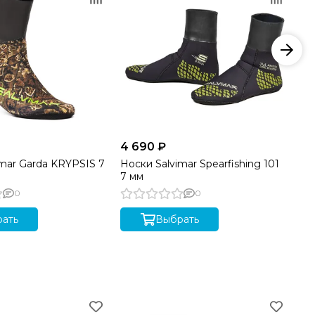
4 690 ₽
от
imar Garda KRYPSIS 7
Носки Salvimar Spearfishing 101
Но
7 мм
0
0
ать
Выбрать