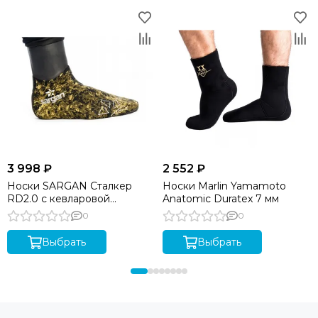
3 998 ₽
2 552 ₽
Носки SARGAN Сталкер
Носки Marlin Yamamoto
RD2.0 с кевларовой
Anatomic Duratex 7 мм
подошвой 7 мм
0
0
Выбрать
Выбрать