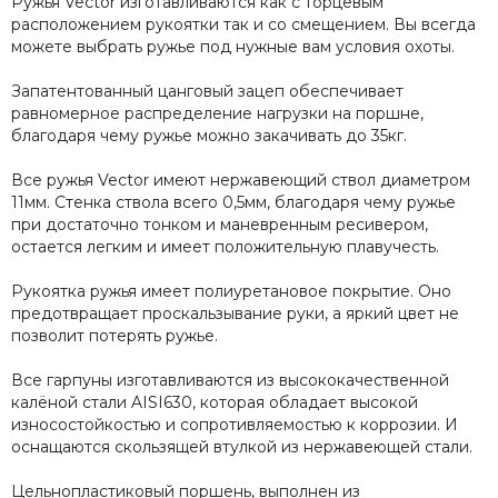
Ружья Vector изготавливаются как с торцевым
расположением рукоятки так и со смещением. Вы всегда
можете выбрать ружье под нужные вам условия охоты.
Запатентованный цанговый зацеп обеспечивает
равномерное распределение нагрузки на поршне,
благодаря чему ружье можно закачивать до 35кг.
Все ружья Vector имеют нержавеющий ствол диаметром
11мм. Стенка ствола всего 0,5мм, благодаря чему ружье
при достаточно тонком и маневренным ресивером,
остается легким и имеет положительную плавучесть.
Рукоятка ружья имеет полиуретановое покрытие. Оно
предотвращает проскальзывание руки, а яркий цвет не
позволит потерять ружье.
Все гарпуны изготавливаются из высококачественной
калёной стали AISI630, которая обладает высокой
износостойкостью и сопротивляемостью к коррозии. И
оснащаются скользящей втулкой из нержавеющей стали.
Цельнопластиковый поршень, выполнен из