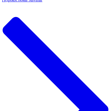
Гидрокостюмы Salvimar