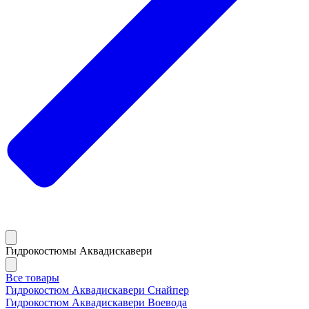
Гидрокостюмы Аквадискавери
Все товары
Гидрокостюм Аквадискавери Снайпер
Гидрокостюм Аквадискавери Воевода