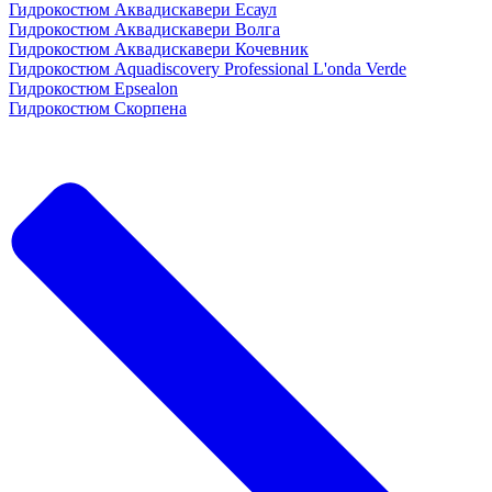
Гидрокостюм Аквадискавери Есаул
Гидрокостюм Аквадискавери Волга
Гидрокостюм Аквадискавери Кочевник
Гидрокостюм Aquadiscovery Professional L'onda Verde
Гидрокостюм Epsealon
Гидрокостюм Скорпена