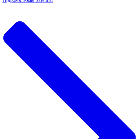
Гидрокостюмы Salvimar