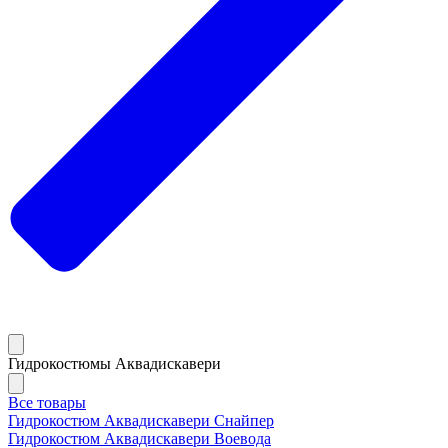
Гидрокостюмы Аквадискавери
Все товары
Гидрокостюм Аквадискавери Снайпер
Гидрокостюм Аквадискавери Воевода