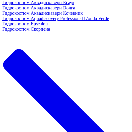
Гидрокостюм Аквадискавери Есаул
Гидрокостюм Аквадискавери Волга
Гидрокостюм Аквадискавери Кочевник
Гидрокостюм Aquadiscovery Professional L'onda Verde
Гидрокостюм Epsealon
Гидрокостюм Скорпена