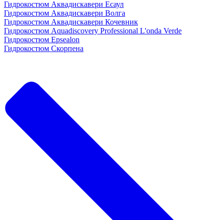
Гидрокостюм Аквадискавери Есаул
Гидрокостюм Аквадискавери Волга
Гидрокостюм Аквадискавери Кочевник
Гидрокостюм Aquadiscovery Professional L'onda Verde
Гидрокостюм Epsealon
Гидрокостюм Скорпена