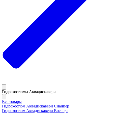
Гидрокостюмы Аквадискавери
Все товары
Гидрокостюм Аквадискавери Снайпер
Гидрокостюм Аквадискавери Воевода