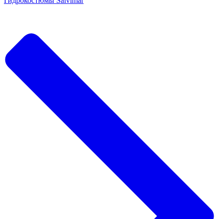
Гидрокостюмы Salvimar