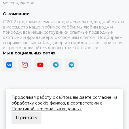
мессенджеров
О компании
C 2012 года занимаемся продвижением подводной охоты
в массы, это наше любимое хобби, мы любим воду и
природу, все наши сотрудники опытные подводные
охотники и фридайверы с огромным опытом. Подбираем
снаряжение как себе. Доверьте подбор снаряжения нам
и просто получайте удовольствие от нырялки.
Мы в социальных сетях
2026 © В ластах.
Карта сайта
Сделано в
MOSK.STUDIO
для платформы
InSales
Продолжая работу с сайтом, вы даёте
согласие на
обработку cookie-файлов
, в соответствии с
Политикой персональных данных.
Принять