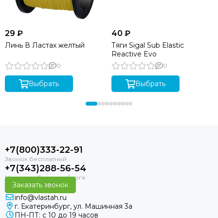
29 ₽
40 ₽
Линь В Ластах желтый
Тяги Sigal Sub Elastic
Reactive Evo
0
0
Выбрать
Выбрать
+7(800)333-22-91
+7(343)288-56-54
Заказать звонок
info@vlastah.ru
г. Екатеринбург, ул. Машинная 3а
ПН-ПТ: с 10 до 19 часов