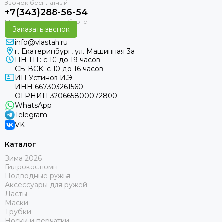
+7(343)288-56-54
Заказать звонок
info@vlastah.ru
г. Екатеринбург, ул. Машинная 3а
ПН-ПТ: с 10 до 19 часов
СБ-ВСК: с 10 до 16 часов
ИП Устинов И.Э.
ИНН 667303261560
ОГРНИП 320665800072800
WhatsApp
Telegram
VK
Каталог
Зима 2026
Гидрокостюмы
Подводные ружья
Аксессуары для ружей
Ласты
Маски
Трубки
Носки и перчатки