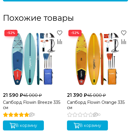
Похожие товары
−52%
−52%
21 590 ₽
21 390 ₽
45 000 ₽
45 000 ₽
Сапборд Flowin Breeze 335
Сапборд Flowin Orange 335
см
см
1
0
В корзину
В корзину