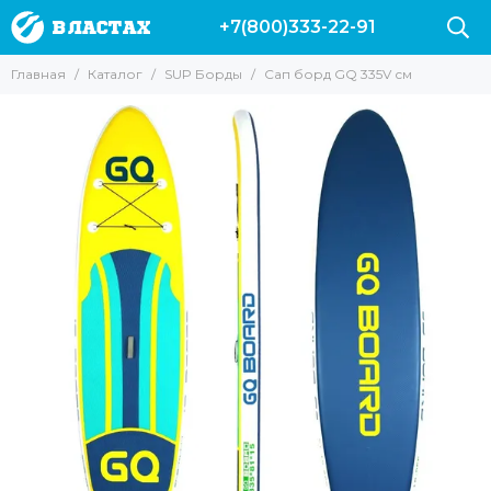
+7(800)333-22-91
Главная
Каталог
SUP Борды
Сап борд GQ 335V см