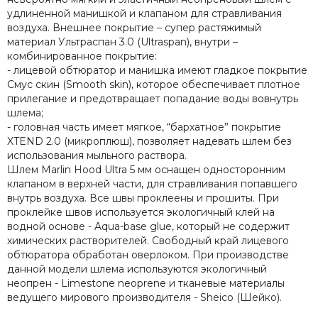
удлиненной манишкой и клапаном для стравливания
воздуха. Внешнее покрытие – супер растяжимый
материал Ультраспан 3.0 (Ultraspan), внутри –
комбинированное покрытие:
- лицевой обтюратор и манишка имеют гладкое покрытие
Смус cкин (Smooth skin), которое обеспечивает плотное
прилегание и предотвращает попадание воды вовнутрь
шлема;
- головная часть имеет мягкое, “бархатное” покрытие
XTEND 2.0 (микроплюш), позволяет надевать шлем без
использования мыльного раствора.
Шлем Marlin Hood Ultra 5 мм оснащен односторонним
клапаном в верхней части, для стравливания попавшего
внутрь воздуха. Все швы проклеены и прошиты. При
проклейке швов используется экологичный клей на
водной основе - Aqua-base glue, который не содержит
химических растворителей. Свободный край лицевого
обтюратора обработан оверлоком. При производстве
данной модели шлема используются экологичный
неопрен - Limestone neoprene и тканевые материалы
ведущего мирового производителя - Sheico (Шейко).