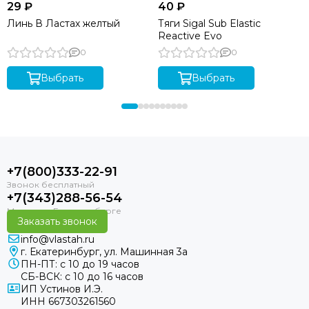
29 ₽
40 ₽
Линь В Ластах желтый
Тяги Sigal Sub Elastic
Reactive Evo
0
0
Выбрать
Выбрать
+7(800)333-22-91
+7(343)288-56-54
Заказать звонок
info@vlastah.ru
г. Екатеринбург, ул. Машинная 3а
ПН-ПТ: с 10 до 19 часов
СБ-ВСК: с 10 до 16 часов
ИП Устинов И.Э.
ИНН 667303261560