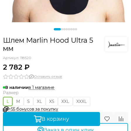
Шлем Marlin Hood Ultra 5
мм
Артикул:
118520
2 782 ₽
Оставить отзыв
в 1 магазине
В наличии
Размер
L
M
S
XL
XS
XXL
XXXL
+55 бонусов за покупку
В корзину
Заказ в один клик