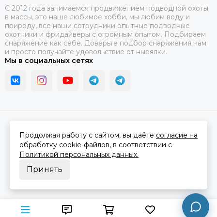
C 2012 года занимаемся продвижением подводной охоты
в массы, это наше любимое хобби, мы любим воду и
природу, все наши сотрудники опытные подводные
охотники и фридайверы с огромным опытом. Подбираем
снаряжение как себе. Доверьте подбор снаряжения нам
и просто получайте удовольствие от нырялки.
Мы в социальных сетях
2026 © В ластах.
Карта сайта
Сделано в
MOSK.STUDIO
для платформы
InSales
Продолжая работу с сайтом, вы даёте
согласие на
обработку cookie-файлов
, в соответствии с
Политикой персональных данных.
Принять