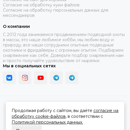
Согласие на обработку куки файлов
Согласие на обработку персональных данных для
мессенджеров
О компании
C 2012 года занимаемся продвижением подводной охоты
в массы, это наше любимое хобби, мы любим воду и
природу, все наши сотрудники опытные подводные
охотники и фридайверы с огромным опытом. Подбираем
снаряжение как себе. Доверьте подбор снаряжения нам
и просто получайте удовольствие от нырялки.
Мы в социальных сетях
2026 © В ластах.
Карта сайта
Сделано в
MOSK.STUDIO
для платформы
InSales
Продолжая работу с сайтом, вы даёте
согласие на
обработку cookie-файлов
, в соответствии с
Политикой персональных данных.