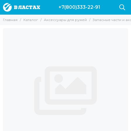
+7(800)333-22-91
Аксессуары для ружей
Главная
Каталог
Аксессуары для ружей
Запасные части и а
Все товары
Гарпуны
Наконечники для ружей
Катушки
Лини
Прочие для ружей
Запасные части и аксессуары для ружей Пеленгас
Аксессуары для арбалетов
Чехлы для ружей
Линесбрасыватели