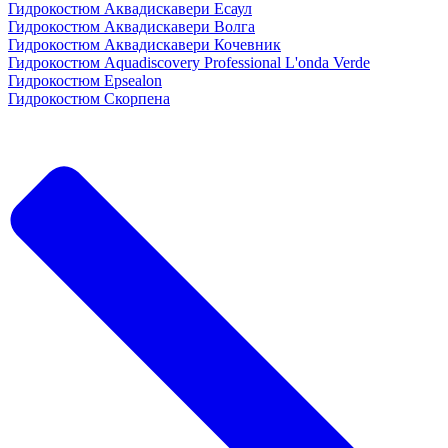
Гидрокостюм Аквадискавери Есаул
Гидрокостюм Аквадискавери Волга
Гидрокостюм Аквадискавери Кочевник
Гидрокостюм Aquadiscovery Professional L'onda Verde
Гидрокостюм Epsealon
Гидрокостюм Скорпена