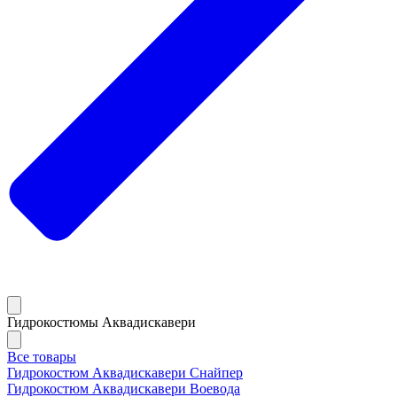
Гидрокостюмы Аквадискавери
Все товары
Гидрокостюм Аквадискавери Снайпер
Гидрокостюм Аквадискавери Воевода