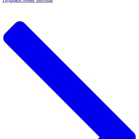
Гидрокостюмы Salvimar