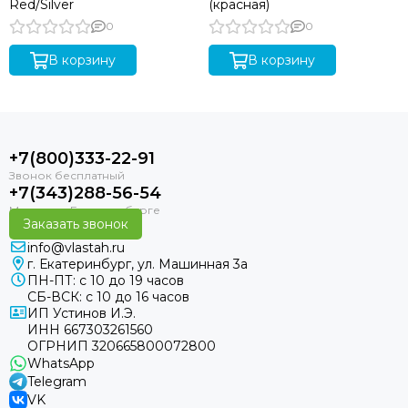
Red/Silver
(красная)
0
0
В корзину
В корзину
+7(800)333-22-91
+7(343)288-56-54
Заказать звонок
info@vlastah.ru
г. Екатеринбург, ул. Машинная 3а
ПН-ПТ: с 10 до 19 часов
СБ-ВСК: с 10 до 16 часов
ИП Устинов И.Э.
ИНН 667303261560
ОГРНИП 320665800072800
WhatsApp
Telegram
VK