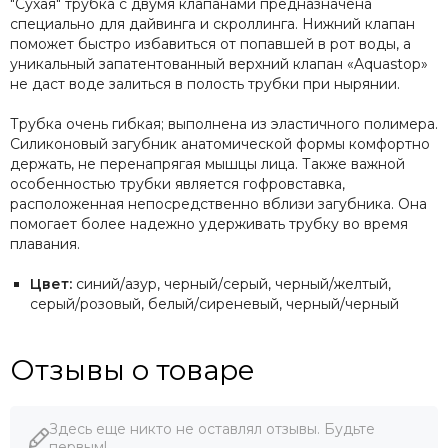
"Сухая" трубка с двумя клапанами предназначена
специально для дайвинга и скроллинга. Нижний клапан
поможет быстро избавиться от попавшей в рот воды, а
уникальный запатентованный верхний клапан «Aquastop»
не даст воде залиться в полость трубки при нырянии.
Трубка очень гибкая; выполнена из эластичного полимера.
Силиконовый загубник анатомической формы комфортно
держать, не перенапрягая мышцы лица. Также важной
особенностью трубки является гофровставка,
расположенная непосредственно вблизи загубника. Она
помогает более надежно удерживать трубку во время
плавания.
Цвет:
синий/азур, черный/серый, черный/желтый,
серый/розовый, белый/сиреневый, черный/черный
Отзывы о товаре
Здесь еще никто не оставлял отзывы. Будьте
первым!