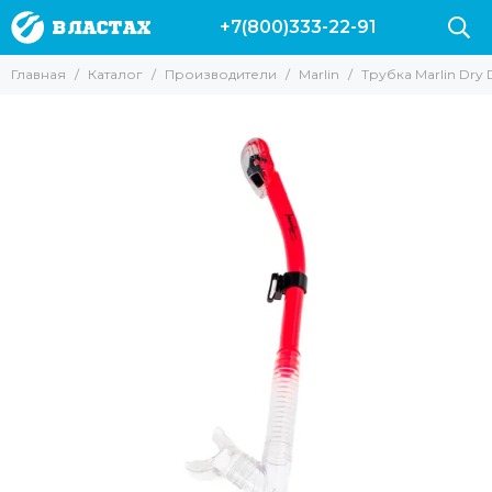
+7(800)333-22-91
Производители
Главная
Каталог
Производители
Marlin
Трубка Marlin Dry 
Все товары
Вектор
Marlin
Leaderfins
Salvi
Sargan
Hydra
Pelengas
Скорпена
H.DESSAULT
Riffe
Mares
Cressi
AquaDiscovery
Beuchat
Таймень