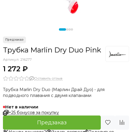
Seac
OMER
Sporasub
Pathos
Epsealon
Armytek
C4
Трубка Marlin Dry Duo Pink
Aquateam
Артикул:
216277
Sarbags
1 272 ₽
KF
Оставить отзыв
Трубка Marlin Dry Duo (Марлин Драй Дуо) - для
подводного плавания с двумя клапанами
Нет в наличии
+25 бонусов за покупку
Предзаказ