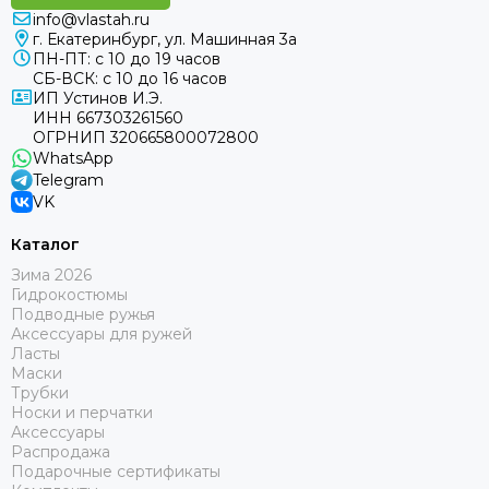
info@vlastah.ru
г. Екатеринбург, ул. Машинная 3а
ПН-ПТ: с 10 до 19 часов
СБ-ВСК: с 10 до 16 часов
ИП Устинов И.Э.
ИНН 667303261560
ОГРНИП 320665800072800
WhatsApp
Telegram
VK
Каталог
Зима 2026
Гидрокостюмы
Подводные ружья
Аксессуары для ружей
Ласты
Маски
Трубки
Носки и перчатки
Аксессуары
Распродажа
Подарочные сертификаты