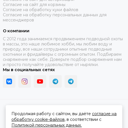
Согласие на сайт для корзины
Согласие на обработку куки файлов
Согласие на обработку персональных данных для
мессенджеров
О компании
C 2012 года занимаемся продвижением подводной охоты
в массы, это наше любимое хобби, мы любим воду и
природу, все наши сотрудники опытные подводные
охотники и фридайверы с огромным опытом. Подбираем
снаряжение как себе. Доверьте подбор снаряжения нам
и просто получайте удовольствие от нырялки.
Мы в социальных сетях
2026 © В ластах.
Карта сайта
Сделано в
MOSK.STUDIO
для платформы
InSales
Продолжая работу с сайтом, вы даёте
согласие на
обработку cookie-файлов
, в соответствии с
Политикой персональных данных.