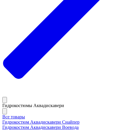
Гидрокостюмы Аквадискавери
Все товары
Гидрокостюм Аквадискавери Снайпер
Гидрокостюм Аквадискавери Воевода