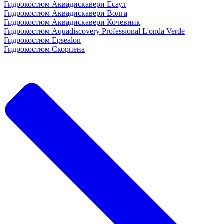
Гидрокостюм Аквадискавери Есаул
Гидрокостюм Аквадискавери Волга
Гидрокостюм Аквадискавери Кочевник
Гидрокостюм Aquadiscovery Professional L'onda Verde
Гидрокостюм Epsealon
Гидрокостюм Скорпена