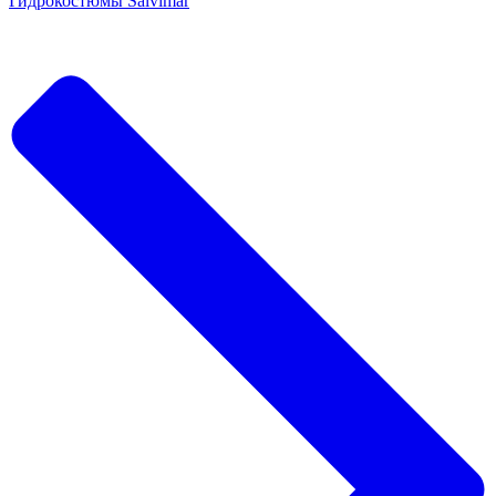
Гидрокостюмы Salvimar