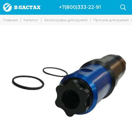
+7(800)333-22-91
Аксессуары для ружей
Главная
Каталог
Аксессуары для ружей
Прочие для ружей
Все товары
Гарпуны
Наконечники для ружей
Катушки
Лини
Прочие для ружей
Запасные части и аксессуары для ружей Пеленгас
Аксессуары для арбалетов
Чехлы для ружей
Линесбрасыватели