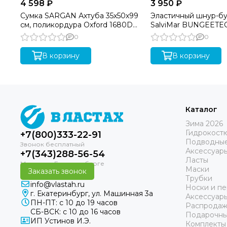
4 598 ₽
3 950 ₽
Сумка SARGAN Ахтуба 35х50х99
Эластичный шнур-б
см, поликордура Oxford 1680D
SalviMar BUNGEETE
PU, черный
0
0
В корзину
В корзину
Каталог
Зима 2026
Гидрокост
+7(800)333-22-91
Подводные
Аксессуар
+7(343)288-56-54
Ласты
Маски
Заказать звонок
Трубки
info@vlastah.ru
Носки и пе
г. Екатеринбург, ул. Машинная 3а
Аксессуар
ПН-ПТ: с 10 до 19 часов
Распродаж
СБ-ВСК: с 10 до 16 часов
Подарочны
ИП Устинов И.Э.
Комплекты