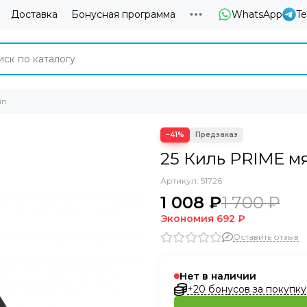
Доставка
Бонусная программа
WhatsApp
T
in
−41%
25 Киль PRIME мя
Артикул:
51726
1 008 ₽
1 700 ₽
Экономия
692 ₽
Оставить отзыв
Нет в наличии
+20 бонусов за покупку