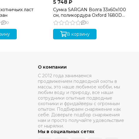
5 748 ₽
7 
хотничьих ласт
Сумка SARGAN Волга 33х60х100
Фо
зан
см, поликордура Oxford 1680D
Бе
PU, черный
0
0
зину
В корзину
О компании
C 2012 года занимаемся
продвижением подводной охоты в
массы, это наше любимое хобби, мы
любим воду и природу, все наши
сотрудники опытные подводные
охотники и фридайверы с огромным
опытом. Подбираем снаряжение как
себе. Доверьте подбор снаряжения
нам и просто получайте удовольствие
от нырялки.
Мы в социальных сетях