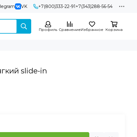
elegram
VK
+7(800)333-22-91
+7(343)288-56-54
Профиль
Сравнение
Избранное
Корзина
гкий slide-in