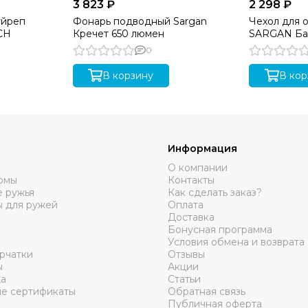
3 823 ₽
2 298 ₽
уйреп
Фонарь подводный Sargan
Чехол для о
CH
Кречет 650 люмен
SARGAN Ба
0
В корзину
В кор
Информация
О компании
юмы
Контакты
 ружья
Как сделать заказ?
ы для ружей
Оплата
Доставка
Бонусная программа
Условия обмена и возврата
рчатки
Отзывы
ы
Акции
а
Статьи
е сертификаты
Обратная связь
Публичная оферта