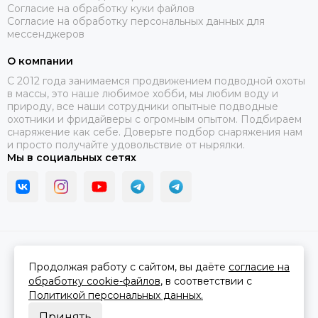
Согласие на обработку куки файлов
Согласие на обработку персональных данных для
мессенджеров
О компании
C 2012 года занимаемся продвижением подводной охоты
в массы, это наше любимое хобби, мы любим воду и
природу, все наши сотрудники опытные подводные
охотники и фридайверы с огромным опытом. Подбираем
снаряжение как себе. Доверьте подбор снаряжения нам
и просто получайте удовольствие от нырялки.
Мы в социальных сетях
2026 © В ластах.
Карта сайта
Сделано в
MOSK.STUDIO
для платформы
InSales
Продолжая работу с сайтом, вы даёте
согласие на
обработку cookie-файлов
, в соответствии с
Политикой персональных данных.
Принять