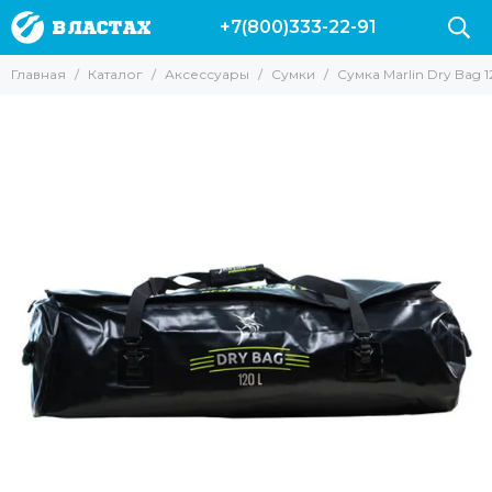
+7(800)333-22-91
Аксессуары
Главная
Каталог
Аксессуары
Сумки
Сумка Marlin Dry Bag 1
Все товары
Буи и плотики
Ножи
Куканы и питомзы
Груза и разгрузки
Подводные компьютеры
Сумки
Фонари
Гермомешки
Гермобокс
для масок и трубок
Наклейки на авто
Одежда
для фонарей
Аксессуары для камер
Полотенца Marlin