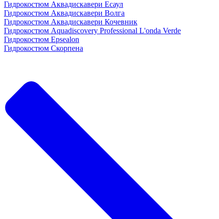
Гидрокостюм Аквадискавери Есаул
Гидрокостюм Аквадискавери Волга
Гидрокостюм Аквадискавери Кочевник
Гидрокостюм Aquadiscovery Professional L'onda Verde
Гидрокостюм Epsealon
Гидрокостюм Скорпена