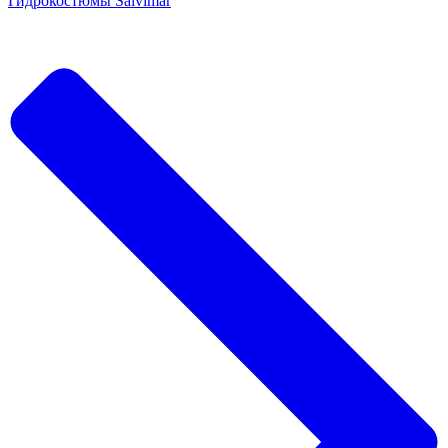
Гидрокостюмы Salvimar