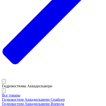
Гидрокостюмы Аквадискавери
Все товары
Гидрокостюм Аквадискавери Снайпер
Гидрокостюм Аквадискавери Воевода