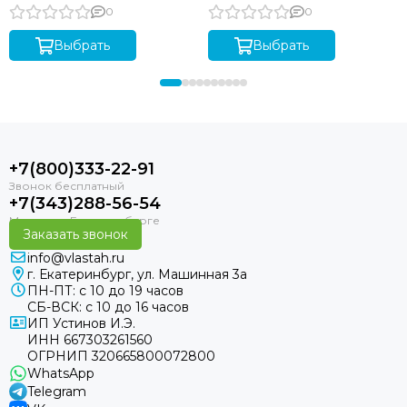
0
0
Выбрать
Выбрать
+7(800)333-22-91
+7(343)288-56-54
Заказать звонок
info@vlastah.ru
г. Екатеринбург, ул. Машинная 3а
ПН-ПТ: с 10 до 19 часов
СБ-ВСК: с 10 до 16 часов
ИП Устинов И.Э.
ИНН 667303261560
ОГРНИП 320665800072800
WhatsApp
Telegram