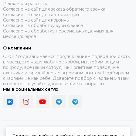
Рекламная рассылка
Согласие на сайт для заказа обратного звонка
Согласие на сайт для авторизации
Согласие на сайт для корзины
Согласие на обработку куки файлов
Согласие на обработку персональных данных для
мессенджеров
О компании
C 2012 года занимаемся продвижением подводной охоты
в массы, это наше любимое хобби, мы любим воду и
природу, все наши сотрудники опытные подводные
охотники и фридайверы с огромным опытом. Подбираем
снаряжение как себе. Доверьте подбор снаряжения нам
и просто получайте удовольствие от нырялки.
Мы в социальных сетях
2026 © В ластах.
Карта сайта
Сделано в
MOSK.STUDIO
для платформы
InSales