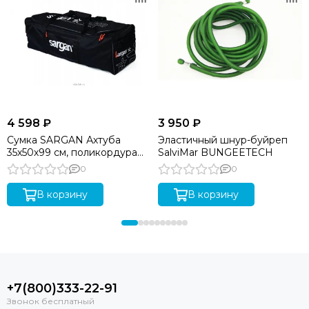
4 598 ₽
3 950 ₽
Сумка SARGAN Ахтуба
Эластичный шнур-буйреп
35х50х99 см, поликордура
SalviMar BUNGEETECH
Oxford 1680D PU, черный
0
0
В корзину
В корзину
+7(800)333-22-91