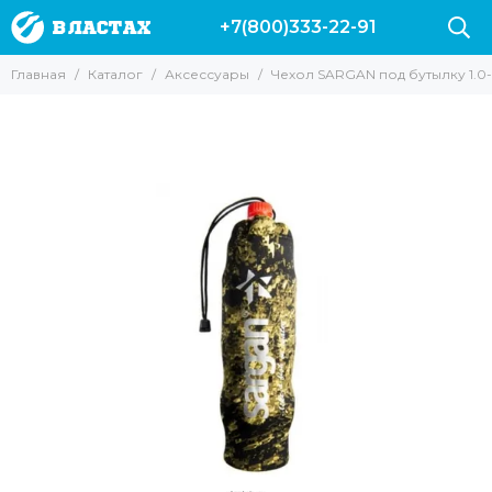
+7(800)333-22-91
Аксессуары
Главная
Каталог
Аксессуары
Чехол SARGAN под бутылку 1.0-
Все товары
Буи и плотики
Ножи
Куканы и питомзы
Груза и разгрузки
Подводные компьютеры
Сумки
Фонари
Гермомешки
Гермобокс
для масок и трубок
Наклейки на авто
Одежда
для фонарей
Аксессуары для камер
Полотенца Marlin