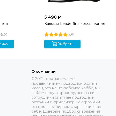
5 490 ₽
39
лета
Калоши Leaderfins Forza чёрные
Гр
0
6
зину
Выбрать
О компании
C 2012 года занимаемся
продвижением подводной охоты в
массы, это наше любимое хобби, мы
любим воду и природу, все наши
сотрудники опытные подводные
охотники и фридайверы с огромным
опытом. Подбираем снаряжение как
себе. Доверьте подбор снаряжения