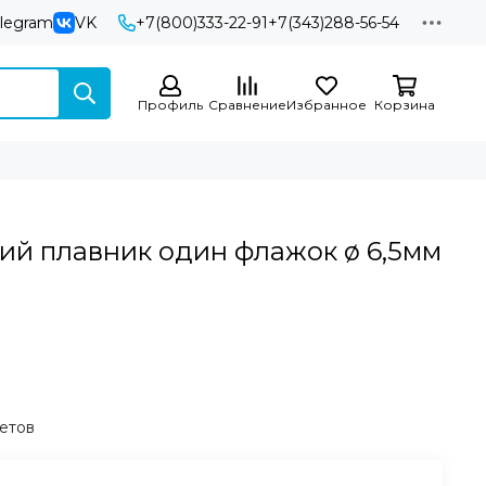
elegram
VK
+7(800)333-22-91
+7(343)288-56-54
Профиль
Сравнение
Избранное
Корзина
ий плавник один флажок ø 6,5мм
етов