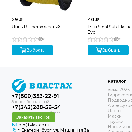
29 ₽
40 ₽
Линь В Ластах желтый
Тяги Sigal Sub Elasti
Evo
0
0
Выбрать
Выбрать
Каталог
Зима 2026
Гидрокост
+7(800)333-22-91
Подводные
Аксессуар
+7(343)288-56-54
Ласты
Маски
Заказать звонок
Трубки
info@vlastah.ru
Носки и пе
г. Екатеринбург, ул. Машинная 3а