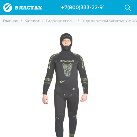
+7(800)333-22-91
Гидрокостюмы
Главная
Каталог
Гидрокостюмы
Гидрокостюм Salvimar GARDA
Все товары
Гидрокостюмы 3 мм
Гидрокостюмы 5 мм
Гидрокостюмы 7 мм
Гидрокостюмы 9 мм
Гидрокостюмы 10 мм
Гидрокостюмы Марлин
Гидрокостюмы Salvimar
Гидрокостюмы Сарган
Гидрокостюмы Аквадискавери
Гидрокостюм Epsealon
Гидрокостюм Скорпена
Аксессуары для гидрокостюмов
Разгрузочные жилеты для подводной охоты
Гидрокостюмы Cressi
Поддевки | Майки | Шорты