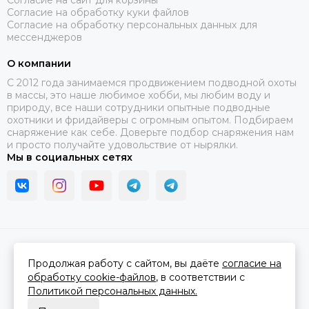
Согласие на сайт для корзины
Согласие на обработку куки файлов
Согласие на обработку персональных данных для
мессенджеров
О компании
C 2012 года занимаемся продвижением подводной охоты
в массы, это наше любимое хобби, мы любим воду и
природу, все наши сотрудники опытные подводные
охотники и фридайверы с огромным опытом. Подбираем
снаряжение как себе. Доверьте подбор снаряжения нам
и просто получайте удовольствие от нырялки.
Мы в социальных сетях
2026 © В ластах.
Карта сайта
Сделано в
MOSK.STUDIO
для платформы
InSales
Продолжая работу с сайтом, вы даёте
согласие на
обработку cookie-файлов
, в соответствии с
Политикой персональных данных.