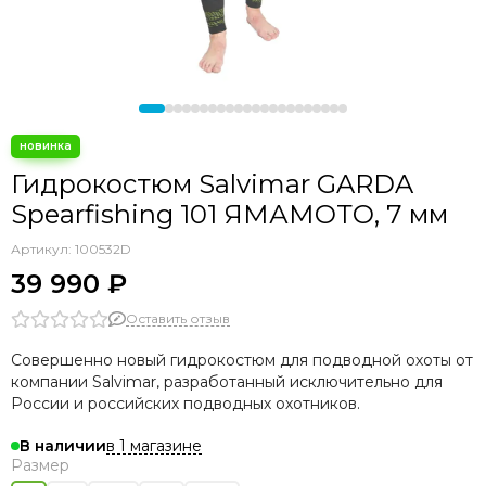
Гидрокостюмы для плавания в холодной воде
Гидрокостюмы Beuchat
Индивидуальный пошив
Гидрокостюмы AquaTeam
Гидрокостюмы Hydra
Гидрокостюм Salvimar GARDA
Spearfishing 101 ЯМАМОТО, 7 мм
Артикул:
100532D
39 990 ₽
Оставить отзыв
Совершенно новый гидрокостюм для подводной охоты от
компании Salvimar, разработанный исключительно для
России и российских подводных охотников.
в 1 магазине
В наличии
Размер