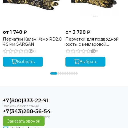
от 1 748 ₽
от 3 798 ₽
Перчатки Калан Камо RD2.0
Перчатки для подводной
4,5 мм SARGAN
охоты с кевларовой
ладонью SARGAN Неман
0
0
RD2.0 4,5 мм
Выбрать
Выбрать
+7(800)333-22-91
+7(343)288-56-54
Заказать звонок