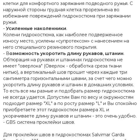
клетки для комфортного заряжания подводного ружья. С
наружной стороны грудная клетка прорезинена во
избежание повреждений гидрокостюма при заряжании
ружья.
-
Усиленные наколенники
.
Колени гидрокостюма, как наиболее подверженное
износу место, усилены «супротексом» с нанесением на
него специального резинового покрытия.
- В
озможность укоротить длину рукавов, штанин
.
Обтюрация на рукавах и штанинах гидрокостюма не
имеет "оверлока" (Оверлок - обработка среза ткани
нитью), а вертикальный шов прошит через каждые три
сантиметра горизонтальными швами, за счет чего можно
укоротить длину рукавов и штанин в домашних условиях.
То есть все мы разные и подобрать размер гидрокостюма
не всегда удается. Допустим Вам по весу и окружностям
подходит размер "XL" а по росту размер "L" и Вы спокойно
приобретаете этот гидрокостюм размера XL и
укорачиваете длину рукавов и штанин - это очень удобно.
- GBS система проклейки швов.
Для проклейки швов в гидрокостюмах Salvimar Garda