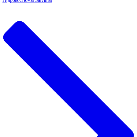
Гидрокостюмы Salvimar