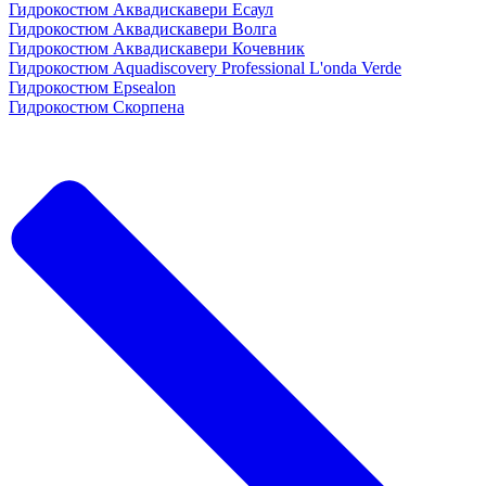
Гидрокостюм Аквадискавери Есаул
Гидрокостюм Аквадискавери Волга
Гидрокостюм Аквадискавери Кочевник
Гидрокостюм Aquadiscovery Professional L'onda Verde
Гидрокостюм Epsealon
Гидрокостюм Скорпена