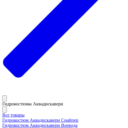
Гидрокостюмы Аквадискавери
Все товары
Гидрокостюм Аквадискавери Снайпер
Гидрокостюм Аквадискавери Воевода