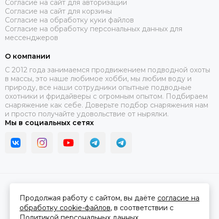
Согласие на сайт для авторизации
Согласие на сайт для корзины
Согласие на обработку куки файлов
Согласие на обработку персональных данных для
мессенджеров
О компании
C 2012 года занимаемся продвижением подводной охоты
в массы, это наше любимое хобби, мы любим воду и
природу, все наши сотрудники опытные подводные
охотники и фридайверы с огромным опытом. Подбираем
снаряжение как себе. Доверьте подбор снаряжения нам
и просто получайте удовольствие от нырялки.
Мы в социальных сетях
2026 © В ластах.
Карта сайта
Сделано в
MOSK.STUDIO
для платформы
InSales
Продолжая работу с сайтом, вы даёте
согласие на
обработку cookie-файлов
, в соответствии с
Политикой персональных данных.