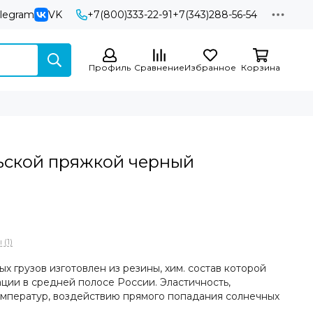
elegram
VK
+7(800)333-22-91
+7(343)288-56-54
Профиль
Сравнение
Избранное
Корзина
ьской пряжкой черный
(1)
х грузов изготовлен из резины, хим. состав которой
ции в средней полосе России. Эластичность,
емператур, воздействию прямого попадания солнечных