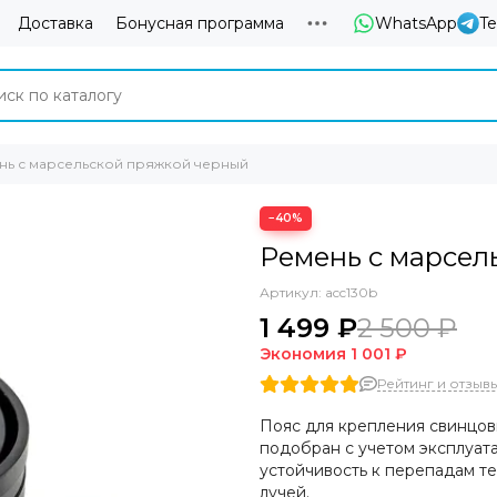
Доставка
Бонусная программа
WhatsApp
T
нь с марсельской пряжкой черный
−40%
Ремень с марсел
Артикул:
acc130b
1 499 ₽
2 500 ₽
Экономия
1 001 ₽
Рейтинг и отзывы 
Пояс для крепления свинцовы
подобран с учетом эксплуата
устойчивость к перепадам т
лучей.