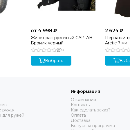
от 4 998 ₽
2 624 ₽
Жилет разгрузочный САРГАН
Перчатки т
Броник чёрный
Arctic 7 мм
0
Выбрать
Выбр
Информация
О компании
юмы
Контакты
 ружья
Как сделать заказ?
ы для ружей
Оплата
Доставка
Бонусная программа