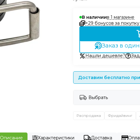
в 1 магазине
В наличии
+29 бонусов за покупку
Заказ в один
Нашли дешевле?
Зад
Доставим бесплатно при 
Выбрать
Распродажа
Фридайвинг
Описание
Характеристики
Доставка
Опла