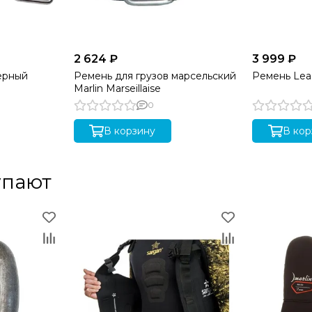
2 624 ₽
3 999 ₽
черный
Ремень для грузов марсельский
Ремень Lea
Marlin Marseillaise
0
В корзину
В кор
упают