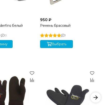
950 ₽
1 
derfins белый
Ремень брасовый
Ре
0
1
зину
Выбрать