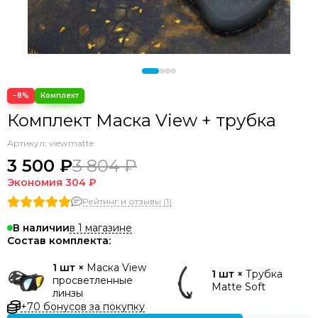
−8%
Комплект Маска View + трубка
Артикул:
viewmatte
3 500 ₽
3 804 ₽
Экономия
304 ₽
Рейтинг и отзывы (1)
в 1 магазине
В наличии
Состав комплекта:
1 шт ×
Маска View
1 шт ×
Трубка
просветленные
Matte Soft
линзы
+70 бонусов за покупку