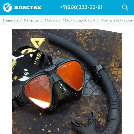
+7(800)333-22-91
Маски
Главная
Каталог
Маски
Маски с трубкой
Комплект Маска V
Все товары
Для подводной охоты
Для Снорклинга
Для фридайвинга
Для дайвинга
Маски с трубкой
Прозрачные стекла
Маски без рамки
С креплением для GoPro
С моностеклом
С двумя стеклами
Просветленные стекла