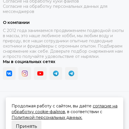
Согласие на обработку куки файлов
Согласие на обработку персональных данных для
мессенджеров
О компании
C 2012 года занимаемся продвижением подводной охоты
в массы, это наше любимое хобби, мы любим воду и
природу, все наши сотрудники опытные подводные
охотники и фридайверы с огромным опытом. Подбираем
снаряжение как себе. Доверьте подбор снаряжения нам
и просто получайте удовольствие от нырялки.
Мы в социальных сетях
2026 © В ластах.
Карта сайта
Сделано в
MOSK.STUDIO
для платформы
InSales
Продолжая работу с сайтом, вы даёте
согласие на
обработку cookie-файлов
, в соответствии с
Политикой персональных данных.
Принять