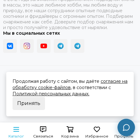
в массы, это наше любимое хобби, мы любим воду и
природу, все наши сотрудники опытные подводные
охотники и фридайверы с огромным опытом. Подбираем
снаряжение как себе. Доверьте подбор снаряжения нам
и просто получайте удовольствие от нырялки.
Мы в социальных сетях
2026 © В ластах.
Карта сайта
Сделано в
MOSK.STUDIO
для платформы
InSales
Продолжая работу с сайтом, вы даёте
согласие на
обработку cookie-файлов
, в соответствии с
Политикой персональных данных.
Принять
Каталог
Связаться
Корзина
Избранное
Профиль