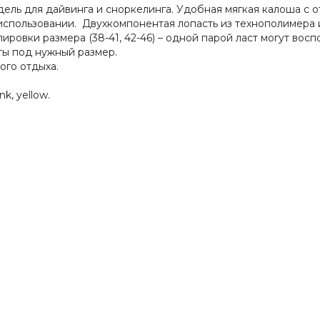
дель для дайвинга и сноркелинга. Удобная мягкая калоша с
спользовании. Двухкомпонентая лопасть из технополимера и
ровки размера (38-41, 42-46) – одной парой ласт могут вос
ты под нужный размер.
ого отдыха.
nk, yellow.