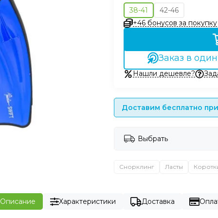
38-41
42-46
+46 бонусов за покупку
Заказ в один
Нашли дешевле?
Зад
Доставим бесплатно при 
Выбрать
Снорклинг
Ласты
Коротк
Описание
Характеристики
Доставка
Опла