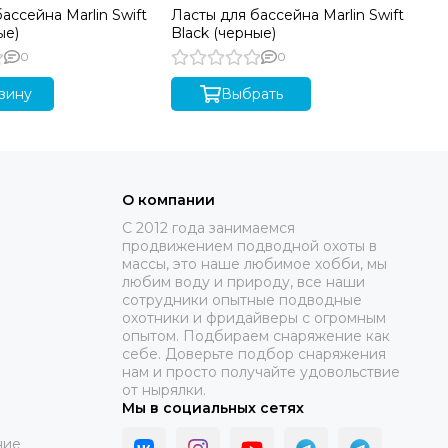
ассейна Marlin Swift
Ласты для бассейна Marlin Swift
Ла
ые)
Black (черные)
Sw
0
0
зину
Выбрать
О компании
C 2012 года занимаемся
продвижением подводной охоты в
массы, это наше любимое хобби, мы
любим воду и природу, все наши
сотрудники опытные подводные
охотники и фридайверы с огромным
опытом. Подбираем снаряжение как
себе. Доверьте подбор снаряжения
нам и просто получайте удовольствие
от нырялки.
Мы в социальных сетях
ние