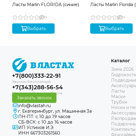
Ласты Marlin FLORIDA (синие)
Ласты Marlin Florida 
0
0
Выбрать
Выбрать
Каталог
Зима 2026
Гидрокост
+7(800)333-22-91
Подводные
Аксессуар
+7(343)288-56-54
Ласты
Маски
Заказать звонок
Трубки
info@vlastah.ru
Носки и пе
г. Екатеринбург, ул. Машинная 3а
Аксессуар
ПН-ПТ: с 10 до 19 часов
Распродаж
СБ-ВСК: с 10 до 16 часов
Подарочны
ИП Устинов И.Э.
Комплекты
ИНН 667303261560
Фридайвин