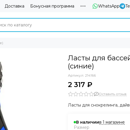
Доставка
Бонусная программа
WhatsApp
T
е)
Ласты для бассей
(синие)
Артикул:
214166
2 317 ₽
Оставить отзыв
Ласты для снокрелинга, дайв
в 1 магазине
В наличии
Размер