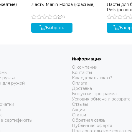
(жёлтые)
Ласты Marlin Florida (красные)
Ласты для б
Pink (розов
0
Выбрать
В кор
Информация
О компании
юмы
Контакты
 ружья
Как сделать заказ?
ы для ружей
Оплата
Доставка
Бонусная программа
Условия обмена и возврата
рчатки
Отзывы
ы
Акции
а
Статьи
е сертификаты
Обратная связь
Публичная оферта
г
Пользовательское соглаше