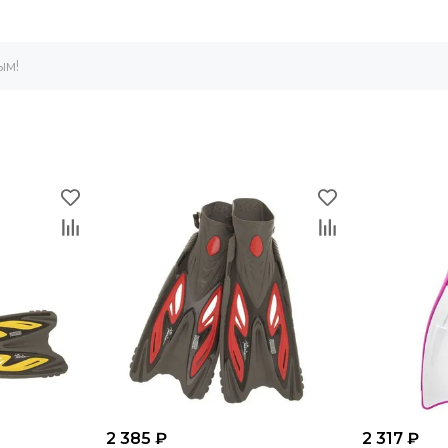
ым!
2 385 ₽
2 317 ₽