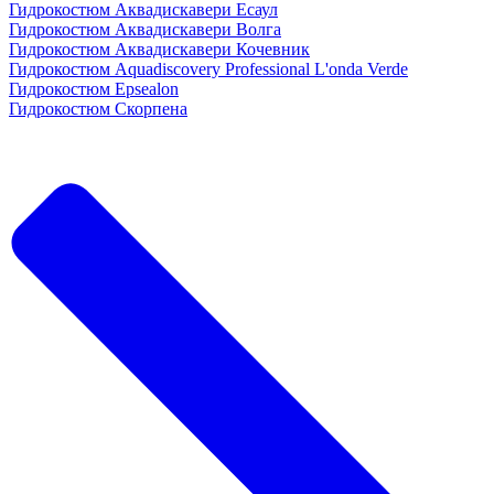
Гидрокостюм Аквадискавери Есаул
Гидрокостюм Аквадискавери Волга
Гидрокостюм Аквадискавери Кочевник
Гидрокостюм Aquadiscovery Professional L'onda Verde
Гидрокостюм Epsealon
Гидрокостюм Скорпена