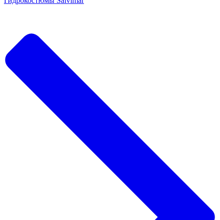
Гидрокостюмы Salvimar