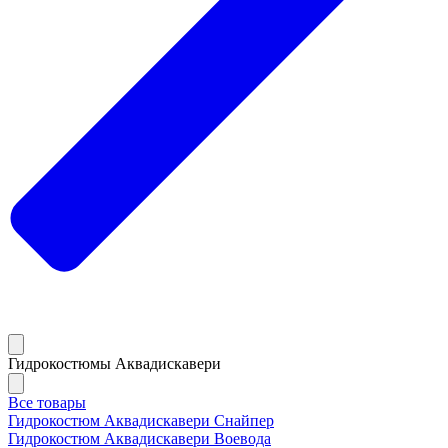
Гидрокостюмы Аквадискавери
Все товары
Гидрокостюм Аквадискавери Снайпер
Гидрокостюм Аквадискавери Воевода