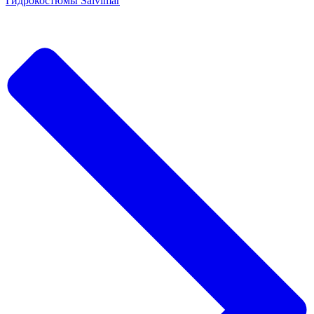
Гидрокостюмы Salvimar