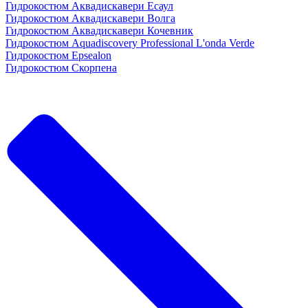
Гидрокостюм Аквадискавери Есаул
Гидрокостюм Аквадискавери Волга
Гидрокостюм Аквадискавери Кочевник
Гидрокостюм Aquadiscovery Professional L'onda Verde
Гидрокостюм Epsealon
Гидрокостюм Скорпена