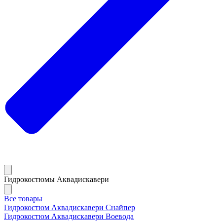
Гидрокостюмы Аквадискавери
Все товары
Гидрокостюм Аквадискавери Снайпер
Гидрокостюм Аквадискавери Воевода