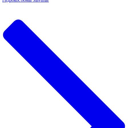
Гидрокостюмы Salvimar