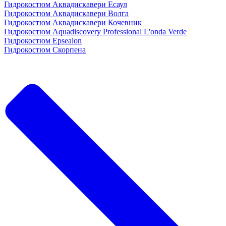
Гидрокостюм Аквадискавери Есаул
Гидрокостюм Аквадискавери Волга
Гидрокостюм Аквадискавери Кочевник
Гидрокостюм Aquadiscovery Professional L'onda Verde
Гидрокостюм Epsealon
Гидрокостюм Скорпена