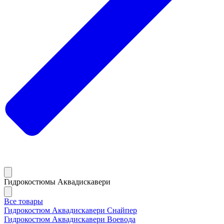
Гидрокостюмы Аквадискавери
Все товары
Гидрокостюм Аквадискавери Снайпер
Гидрокостюм Аквадискавери Воевода