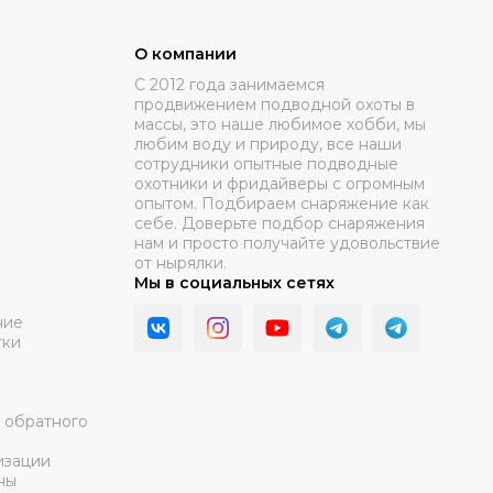
О компании
C 2012 года занимаемся
продвижением подводной охоты в
массы, это наше любимое хобби, мы
любим воду и природу, все наши
сотрудники опытные подводные
охотники и фридайверы с огромным
опытом. Подбираем снаряжение как
себе. Доверьте подбор снаряжения
нам и просто получайте удовольствие
от нырялки.
Мы в социальных сетях
ние
тки
а обратного
изации
ны