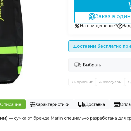
Заказ в один
Нашли дешевле?
Зад
Доставим бесплатно при 
Выбрать
Снорклинг
Аксессуары
С
Описание
Характеристики
Доставка
Опла
рим)
― сумка от бренда Marlin специально разработана для х