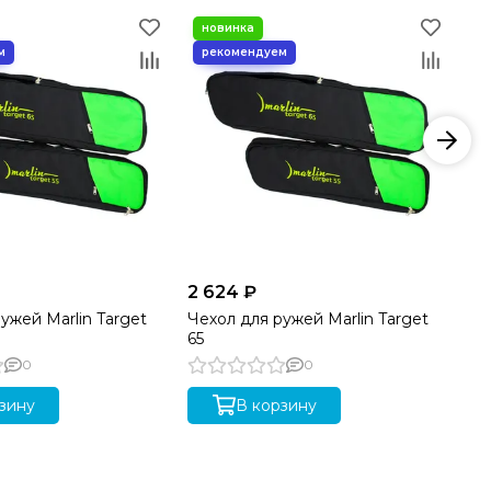
2 624 ₽
5 
ужей Marlin Target
Чехол для ружей Marlin Target
Че
65
"К
0
0
зину
В корзину