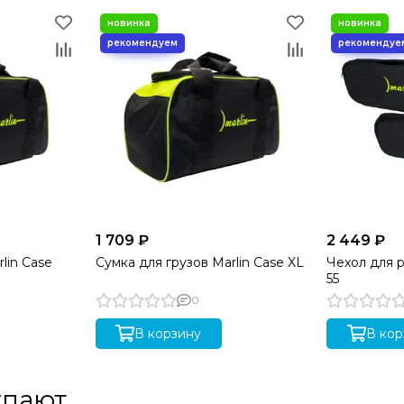
1 709 ₽
2 449 ₽
lin Case
Сумка для грузов Marlin Case XL
Чехол для р
55
0
В корзину
В кор
упают