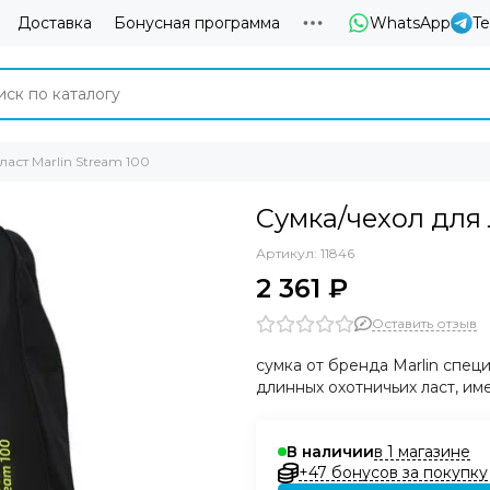
Доставка
Бонусная программа
WhatsApp
T
аст Marlin Stream 100
Сумка/чехол для 
Артикул:
11846
2 361 ₽
Оставить отзыв
сумка от бренда Marlin спец
длинных охотничьих
ласт
, и
в 1 магазине
В наличии
+47 бонусов за покупку