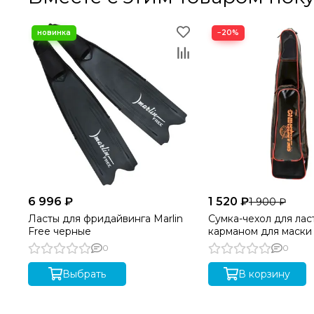
−20%
6 996 ₽
1 520 ₽
1 900 ₽
Ласты для фридайвинга Marlin
Сумка-чехол для лас
Free черные
карманом для маски
КАМБАЛА
0
0
Выбрать
В корзину