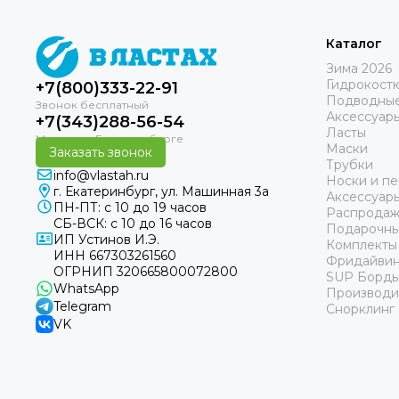
Каталог
Зима 2026
Гидрокост
+7(800)333-22-91
Подводные
Аксессуар
+7(343)288-56-54
Ласты
Маски
Заказать звонок
Трубки
info@vlastah.ru
Носки и пе
г. Екатеринбург, ул. Машинная 3а
Аксессуар
ПН-ПТ: с 10 до 19 часов
Распродаж
СБ-ВСК: с 10 до 16 часов
Подарочны
ИП Устинов И.Э.
Комплекты
ИНН 667303261560
Фридайвин
ОГРНИП 320665800072800
SUP Борд
WhatsApp
Производи
Telegram
Снорклинг
VK