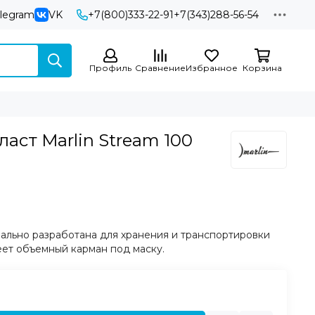
elegram
VK
+7(800)333-22-91
+7(343)288-56-54
Профиль
Сравнение
Избранное
Корзина
ласт Marlin Stream 100
иально разработана для хранения и транспортировки
меет объемный карман под
маску
.