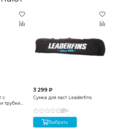
3 299 ₽
т с
Сумка для ласт Leaderfins
 и трубки
0
Выбрать